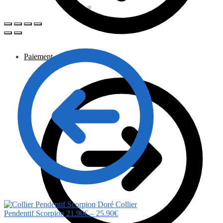
Paiement
Collier
Pendentif Scorpion
21.90
€
–
25.90
€