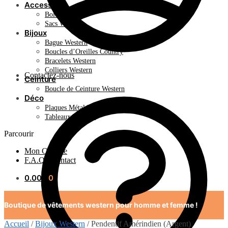
Accessoire
Bolo Tie
Sacs Western
Bijoux
Bague Western
Boucles d’Oreilles Country
Bracelets Western
Colliers Western
Contactez-nous
Ceinture
Boucle de Ceinture Western
Déco
Plaques Métal Déco Américaine
Tableaux Western
Parcourir
Mon Compte
F.A.Q / Contact
0.00
€
0
Boutique de vêtements western pour homme et femme !
Accueil
/
Bijoux Western
/
Pendentif Amérindien (Argent)