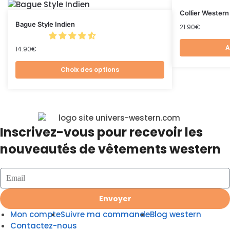
Collier Weste
Bague Style Indien
21.90
€
A
14.90
€
Choix des options
Inscrivez-vous pour recevoir les
nouveautés de vêtements western
Envoyer
Mon compte
Suivre ma commande
Blog western
Contactez-nous