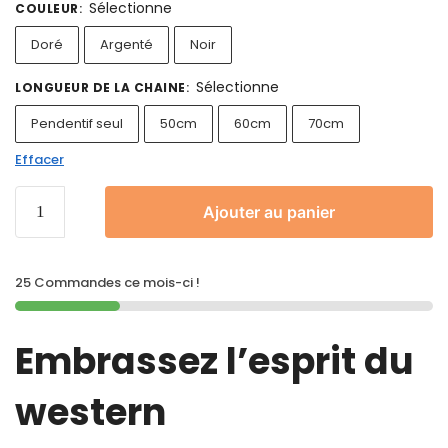
Sélectionne
COULEUR
:
Doré
Argenté
Noir
Sélectionne
LONGUEUR DE LA CHAINE
:
Pendentif seul
50cm
60cm
70cm
Effacer
Ajouter au panier
25 Commandes ce mois-ci !
Embrassez l’esprit du
western