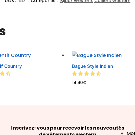
UGS :
ND
Catégories :
Bijoux Western
,
Colliers Western
s
if Country
Bague Style Indien
14.90
€
Inscrivez-vous pour recevoir les nouveautés
Mo
de vêtements western