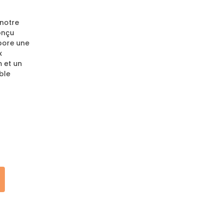
notre
onçu
rbore une
x
m et un
ble