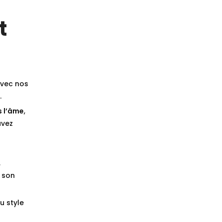
t
vec nos
.
s l’âme
,
avez
,
 son
u style