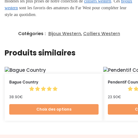
modèles les plus prisés de notre collection de
colliers western
. Ces
bijoux
western
sont les favoris des amateurs du Far West pour compléter leur
style au quotidien.
Catégories :
Bijoux Western
,
Colliers Western
Produits similaires
Bague Country
Pendentif Coun
38.90
€
23.90
€
Choix des options
C