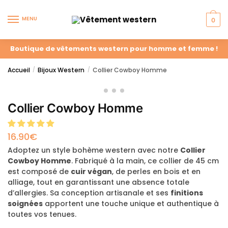
MENU
0
Boutique de vêtements western pour homme et femme !
Accueil
Bijoux Western
Collier Cowboy Homme
/
/
Collier Cowboy Homme
16.90
€
Adoptez un style bohème western avec notre
Collier
Cowboy Homme
. Fabriqué à la main, ce collier de 45 cm
est composé de
cuir végan
, de perles en bois et en
alliage, tout en garantissant une absence totale
d’allergies. Sa conception artisanale et ses
finitions
soignées
apportent une touche unique et authentique à
toutes vos tenues.