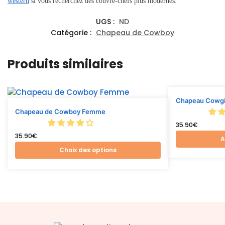
western
si vous recherchez des couvre-chefs plus modernes.
UGS :
ND
Catégorie :
Chapeau de Cowboy
Produits similaires
Chapeau Cowgir
Chapeau de Cowboy Femme
35.90
€
35.90
€
A
Choix des options