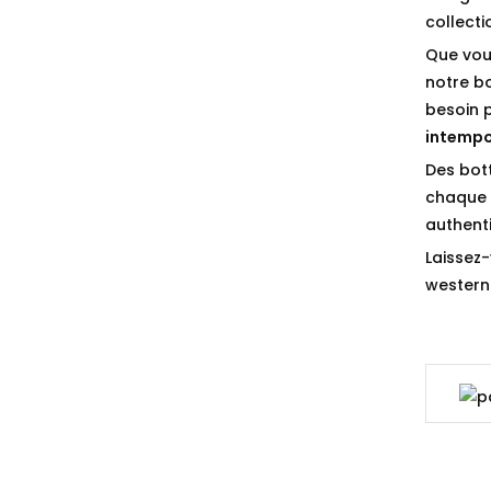
collect
Que vou
notre b
besoin 
intempo
Des bot
chaque p
authenti
Laissez-
western