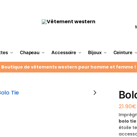
ttes
Chapeau
Accessoire
Bijoux
Ceinture
Boutique de vêtements western pour homme et femme !
Bol
21.90
€
Imprégn
bolo ti
étoile t
accesso