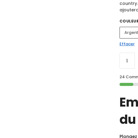
country.
ajouter
COULEU
Argen
Effacer
24 Comma
Em
du
Plongez 