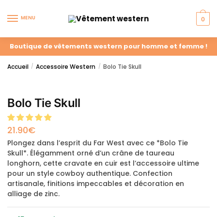
MENU
0
Boutique de vêtements western pour homme et femme !
Accueil
Accessoire Western
Bolo Tie Skull
/
/
Bolo Tie Skull
21.90
€
Plongez dans l’esprit du Far West avec ce *Bolo Tie
Skull*. Élégamment orné d’un crâne de taureau
longhorn, cette cravate en cuir est l’accessoire ultime
pour un style cowboy authentique. Confection
artisanale, finitions impeccables et décoration en
alliage de zinc.