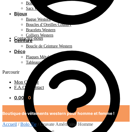
Bolo Tie
Sacs Western
Bijoux
Bague Western
Boucles d’Oreilles Country
Bracelets Western
Colliers Western
Contactez-nous
Ceinture
Boucle de Ceinture Western
Déco
Plaques Métal Déco Américaine
Tableaux Western
Parcourir
Mon Compte
F.A.Q / Contact
0.00
€
0
Boutique de vêtements western pour homme et femme !
Accueil
/
Bolo Tie
/
Cravate Américaine Homme