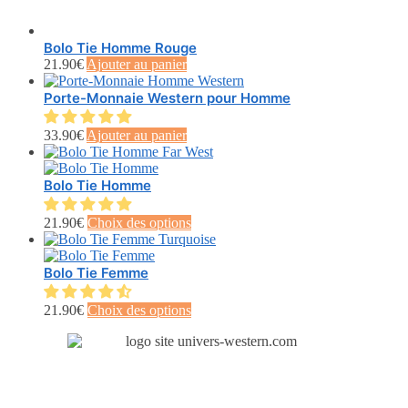
Bolo Tie Homme Rouge
21.90
€
Ajouter au panier
Porte-Monnaie Western pour Homme
33.90
€
Ajouter au panier
Bolo Tie Homme
Ce
21.90
€
Choix des options
produit
a
plusieurs
Bolo Tie Femme
variations.
Les
Ce
21.90
€
Choix des options
options
produit
peuvent
a
être
plusieurs
choisies
variations.
sur
Les
la
options