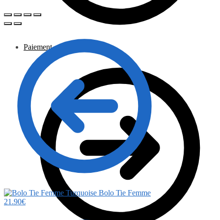
Paiement
Bolo Tie Femme
21.90
€