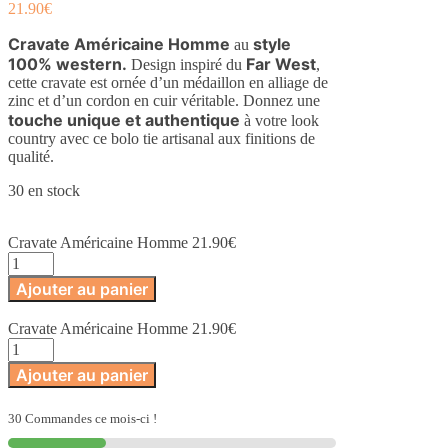
21.90
€
Cravate Américaine Homme
style
au
100% western.
Far West
Design inspiré du
,
cette cravate est ornée d’un médaillon en alliage de
zinc et d’un cordon en cuir véritable. Donnez une
touche unique et authentique
à votre look
country avec ce bolo tie artisanal aux finitions de
qualité.
30 en stock
Cravate Américaine Homme
21.90
€
quantité
de
Ajouter au panier
Cravate
Américaine
Cravate Américaine Homme
21.90
€
Homme
quantité
de
Ajouter au panier
Cravate
Américaine
Homme
30 Commandes ce mois-ci !