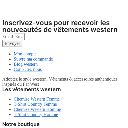
page
peuvent
du
être
produit
choisies
sur
Inscrivez-vous pour recevoir les
la
nouveautés de vêtements western
page
du
Email
produit
Envoyer
Mon compte
Suivre ma commande
Blog western
Contactez-nous
Adoptez le style western. Vêtements & accessoires authentiques
inspirés du Far West
Les vêtements western
Chemise Western Femme
T-Shirt Country Femme
Chemise Western Homme
T-Shirt Country Homme
Notre boutique