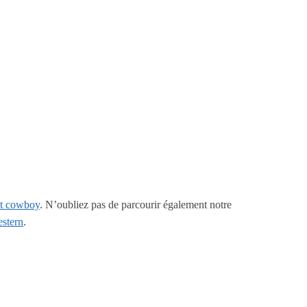
et cowboy
. N’oubliez pas de parcourir également notre
estern
.