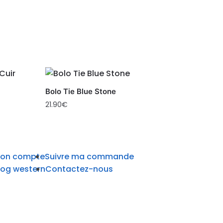
Bolo Tie Blue Stone
21.90
€
on compte
Suivre ma commande
log western
Contactez-nous