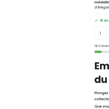
médaill
d’élégan
16 en
16 Comma
Em
du
Plongez 
collect
Que vou