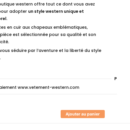
outique western offre tout ce dont vous avez
pour adopter
un style western unique et
rel
.
tes en cuir aux chapeaux emblématiques,
ièce est sélectionnée pour sa qualité et son
cité.
vous séduire par l’aventure et la liberté du style
.
Paieme
Ajouter au panier