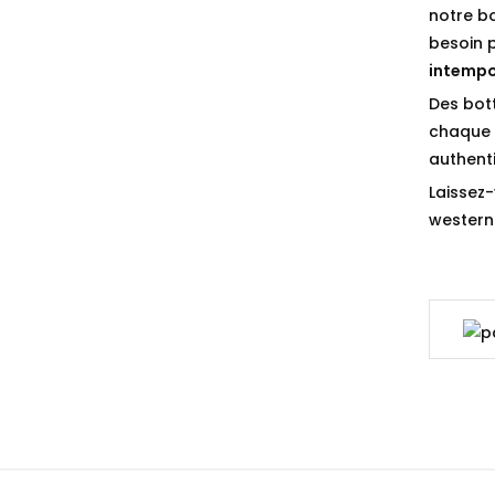
notre b
besoin 
intempo
Des bot
chaque p
authenti
Laissez-
western