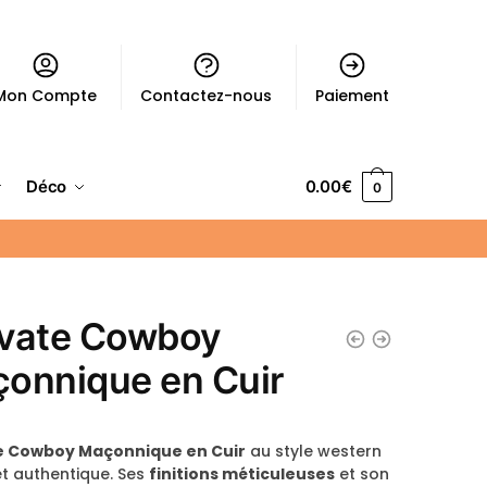
Mon Compte
Contactez-nous
Paiement
Déco
0.00
€
0
vate Cowboy
onnique en Cuir
e Cowboy Maçonnique en Cuir
au style western
et authentique. Ses
finitions méticuleuses
et son