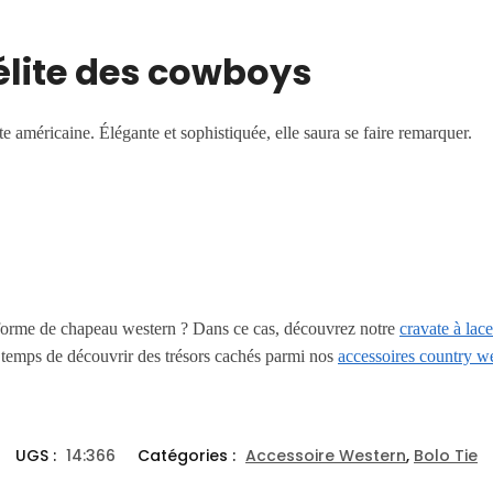
l’élite des cowboys
ate américaine. Élégante et sophistiquée, elle saura se faire remarquer.
forme de chapeau western ? Dans ce cas, découvrez notre
cravate à lac
e temps de découvrir des trésors cachés parmi nos
accessoires country w
UGS :
14:366
Catégories :
Accessoire Western
,
Bolo Tie