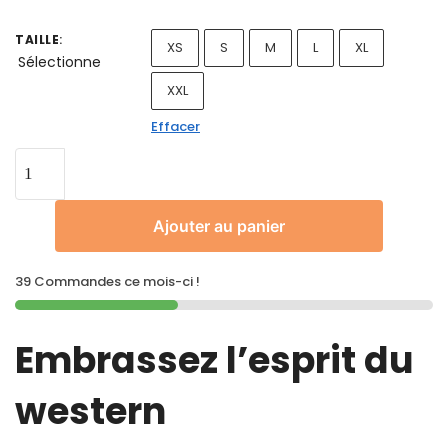
TAILLE
:
XS
S
M
L
XL
Sélectionne
XXL
Effacer
Ajouter au panier
39 Commandes ce mois-ci !
Embrassez l’esprit du
western