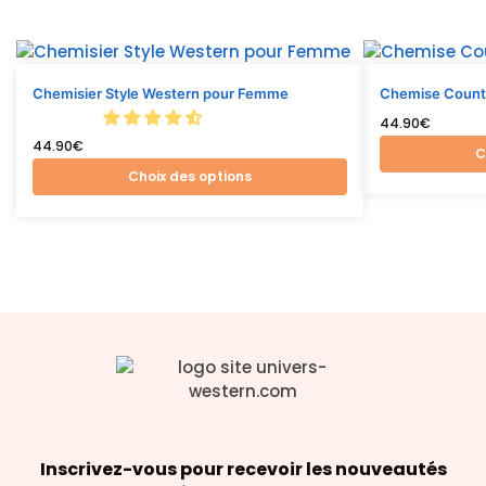
Chemisier Style Western pour Femme
Chemise Count
44.90
€
44.90
€
C
Choix des options
Inscrivez-vous pour recevoir les nouveautés