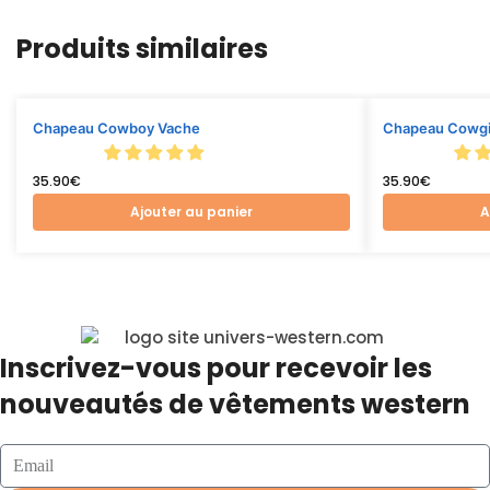
Produits similaires
Chapeau Cowboy Vache
Chapeau Cowgir
35.90
€
35.90
€
Ajouter au panier
A
Inscrivez-vous pour recevoir les
nouveautés de vêtements western