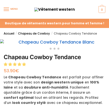
MENU
0
Boutique de vêtements western pour homme et femme !
Accueil
Chapeau de Cowboy
Chapeau Cowboy Tendance
/
/
Chapeau Cowboy Tendance
53.90
€
Le
Chapeau Cowboy Tendance
est parfait pour affiner
votre style avec son
design western unique
en
100%
laine
et sa
doublure anti-humidité
. Facilement
ajustable grâce à un cordon interne, il assure un
confort optimal
tout en attirant les regards. Profitez
d’un
look country stylé
avec ce chapeau exceptionnel.