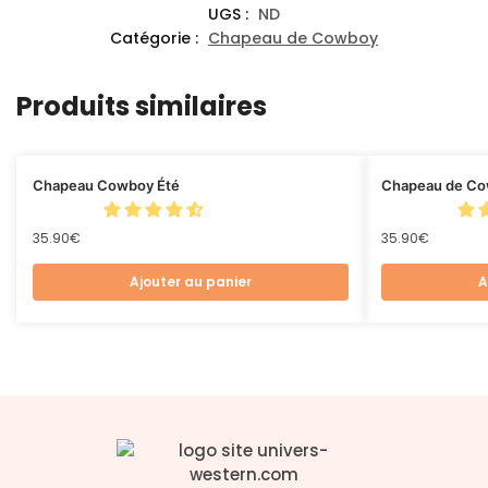
UGS :
ND
Catégorie :
Chapeau de Cowboy
Produits similaires
Chapeau Cowboy Été
Chapeau de Cow
35.90
€
35.90
€
Ajouter au panier
A