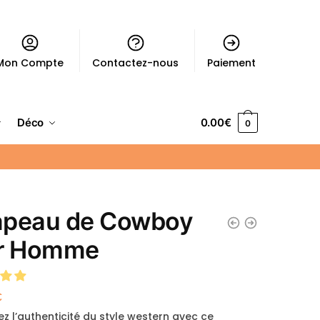
Mon Compte
Contactez-nous
Paiement
Déco
0.00
€
0
peau de Cowboy
r Homme
€
z l’authenticité du style western avec ce