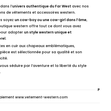
dans l’
univers authentique du Far West
avec nos
ions de vêtements et accessoires western.
s soyez
un cow-boy ou une cow-girl dans l’âme
,
outique western offre tout ce dont vous avez
pour adopter
un style western unique et
rel
.
tes en cuir aux chapeaux emblématiques,
ièce est sélectionnée pour sa qualité et son
cité.
vous séduire par l’aventure et la liberté du style
.
Paieme