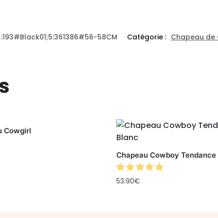
4:193#Black01;5:361386#56-58CM
Catégorie :
Chapeau de
s
 Cowgirl
Chapeau Cowboy Tendance
53.90
€