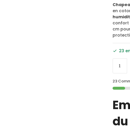
Chapea
en coton
humidi
confort
cm pour 
protect
23 e
23 Comma
Em
du