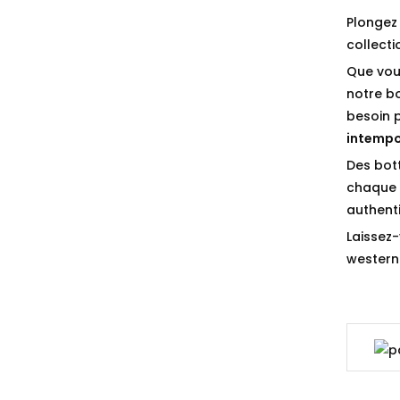
Plongez 
collect
Que vou
notre b
besoin 
intempo
Des bot
chaque p
authenti
Laissez-
western