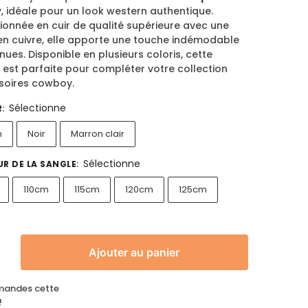
y
, idéale pour un look western authentique.
ionnée en cuir de qualité supérieure avec une
en cuivre, elle apporte une touche indémodable
nues. Disponible en plusieurs coloris, cette
 est parfaite pour compléter votre collection
soires cowboy.
Sélectionne
R
:
n
Noir
Marron clair
Sélectionne
R DE LA SANGLE
:
110cm
115cm
120cm
125cm
Ajouter au panier
andes cette
!