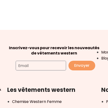
Inscrivez-vous pour recevoir les nouveautés
Mo
de vêtements western
Blo
Envoyer
Les vêtements western
No
&
Chemise Western Femme