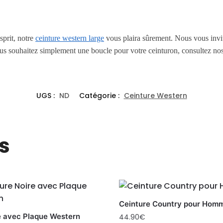
sprit, notre
ceinture western large
vous plaira sûrement. Nous vous invit
us souhaitez simplement une boucle pour votre ceinturon, consultez no
UGS :
ND
Catégorie :
Ceinture Western
s
Ceinture Country pour Hom
e avec Plaque Western
44.90
€