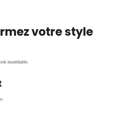
irmez votre style
ook inoubliable.
t
e.