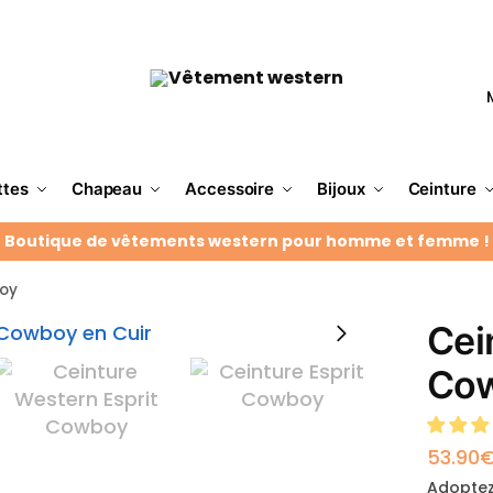
ttes
Chapeau
Accessoire
Bijoux
Ceinture
Boutique de vêtements western pour homme et femme !
boy
Cei
Co
53.90
Adoptez