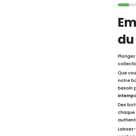
Em
du
Plongez 
collect
Que vou
notre b
besoin 
intempo
Des bot
chaque p
authenti
Laissez-