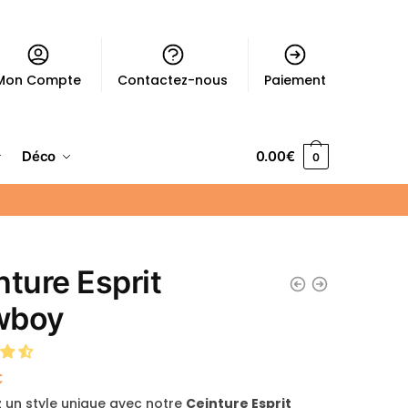
Mon Compte
Contactez-nous
Paiement
Déco
0.00
€
0
nture Esprit
wboy
€
 un style unique avec notre
Ceinture Esprit