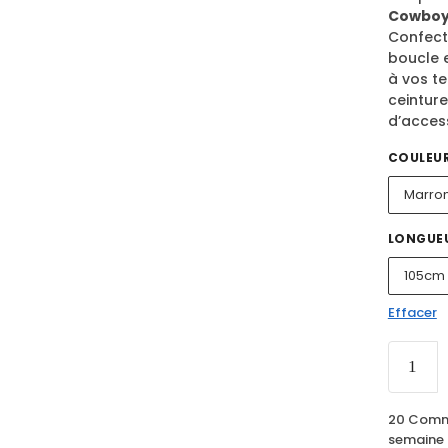
Cowbo
Confect
boucle 
à vos te
ceinture
d’acces
COULEU
Marro
LONGUEU
105cm
Effacer
20 Comm
semaine 