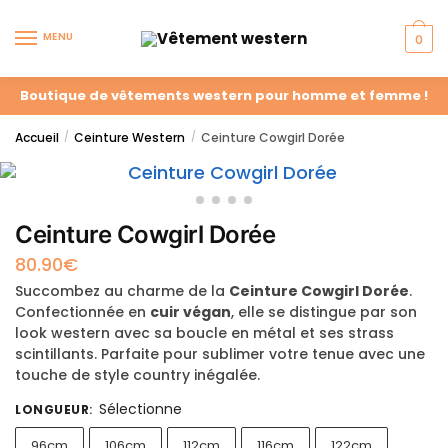
MENU
0
Boutique de vêtements western pour homme et femme !
Accueil
Ceinture Western
Ceinture Cowgirl Dorée
/
/
Ceinture Cowgirl Dorée
80.90
€
Succombez au charme de la
Ceinture Cowgirl Dorée
.
Confectionnée en
cuir végan
, elle se distingue par son
look western avec sa boucle en métal et ses strass
scintillants. Parfaite pour sublimer votre tenue avec une
touche de style country inégalée.
Sélectionne
LONGUEUR
:
96cm
106cm
112cm
116cm
122cm