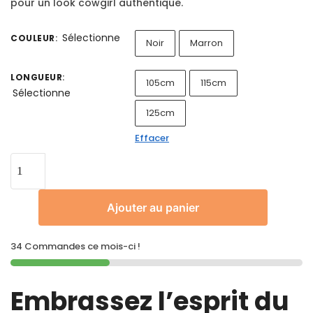
pour un look cowgirl authentique.
Sélectionne
COULEUR
:
Noir
Marron
LONGUEUR
:
105cm
115cm
Sélectionne
125cm
Effacer
Ajouter au panier
34 Commandes ce mois-ci !
Embrassez l’esprit du