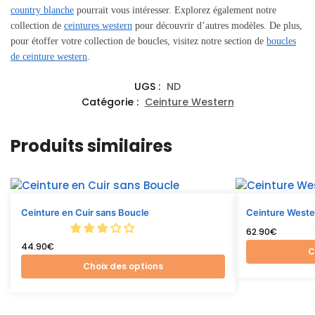
country blanche
pourrait vous intéresser. Explorez également notre
collection de
ceintures western
pour découvrir d’autres modèles. De plus,
pour étoffer votre collection de boucles, visitez notre section de
boucles
de ceinture western
.
UGS :
ND
Catégorie :
Ceinture Western
Produits similaires
Ceinture en Cuir sans Boucle
Ceinture West
62.90
€
44.90
€
C
Choix des options