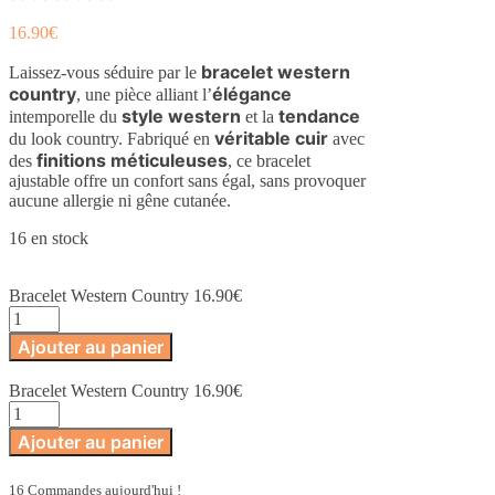
16.90
€
bracelet western
Laissez-vous séduire par le
country
élégance
, une pièce alliant l’
style western
tendance
intemporelle du
et la
véritable cuir
du look country. Fabriqué en
avec
finitions méticuleuses
des
, ce bracelet
ajustable offre un confort sans égal, sans provoquer
aucune allergie ni gêne cutanée.
16 en stock
Bracelet Western Country
16.90
€
quantité
de
Ajouter au panier
Bracelet
Western
Bracelet Western Country
16.90
€
Country
quantité
de
Ajouter au panier
Bracelet
Western
Country
16 Commandes aujourd'hui !