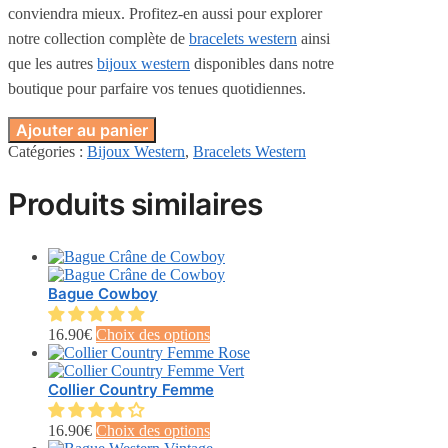
conviendra mieux. Profitez-en aussi pour explorer
notre collection complète de
bracelets western
ainsi
que les autres
bijoux western
disponibles dans notre
boutique pour parfaire vos tenues quotidiennes.
Ajouter au panier
Catégories :
Bijoux Western
,
Bracelets Western
Produits similaires
Bague Cowboy
Ce
16.90
€
Choix des options
produit
a
plusieurs
Collier Country Femme
variations.
Les
Ce
16.90
€
Choix des options
options
produit