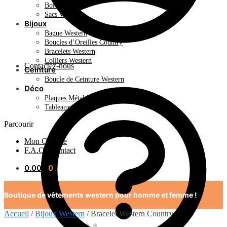
Bolo Tie
Sacs Western
Bijoux
Bague Western
Boucles d’Oreilles Country
Bracelets Western
Colliers Western
Contactez-nous
Ceinture
Boucle de Ceinture Western
Déco
Plaques Métal Déco Américaine
Tableaux Western
Parcourir
Mon Compte
F.A.Q / Contact
0.00
€
0
Boutique de vêtements western pour homme et femme !
Accueil
/
Bijoux Western
/
Bracelet Western Country