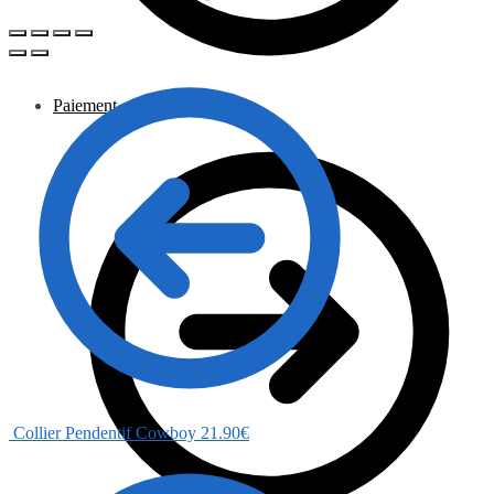
Paiement
Collier Pendentif Cowboy
21.90
€