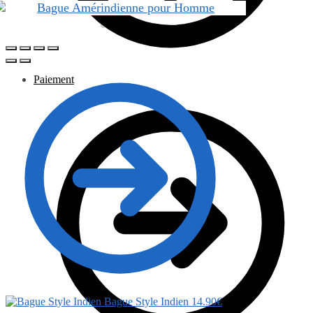
Paiement
Bague Style Indien
14.90
€