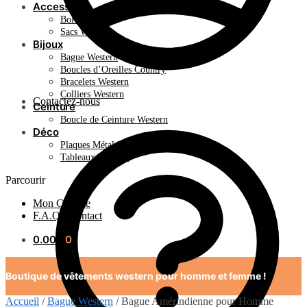
Accessoire
Bolo Tie
Sacs Western
Bijoux
Bague Western
Boucles d’Oreilles Country
Bracelets Western
Colliers Western
Contactez-nous
Ceinture
Boucle de Ceinture Western
Déco
Plaques Métal Déco Américaine
Tableaux Western
Parcourir
Mon Compte
F.A.Q / Contact
0.00
€
0
Boutique de vêtements western pour homme et femme !
Accueil
/
Bague Western
/
Bague Amérindienne pour Homme