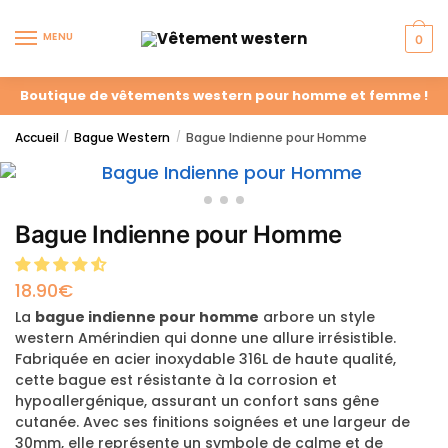
MENU
0
Boutique de vêtements western pour homme et femme !
Accueil
Bague Western
Bague Indienne pour Homme
/
/
Bague Indienne pour Homme
18.90
€
La
bague indienne pour homme
arbore un style
western Amérindien qui donne une allure irrésistible.
Fabriquée en acier inoxydable 316L de haute qualité,
cette bague est résistante à la corrosion et
hypoallergénique, assurant un confort sans gêne
cutanée. Avec ses finitions soignées et une largeur de
30mm, elle représente un symbole de calme et de