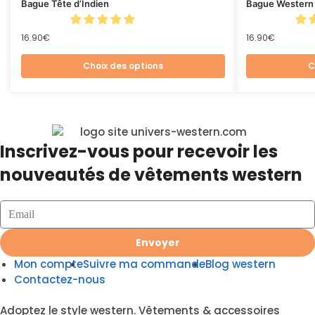
Bague Tête d’Indien
Bague Wester
16.90
€
16.90
€
Choix des options
C
Inscrivez-vous pour recevoir les
nouveautés de vêtements western
Envoyer
Mon compte
Suivre ma commande
Blog western
Contactez-nous
Adoptez le style western. Vêtements & accessoires