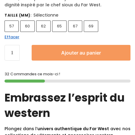
dignité inspiré par le chef sioux du Far West.
Sélectionne
TAILLE (MM)
:
57
60
62
65
67
69
Effacer
Ajouter au panier
32 Commandes ce mois-ci !
Embrassez l’esprit du
western
Plongez dans l’
univers authentique du Far West
avec nos