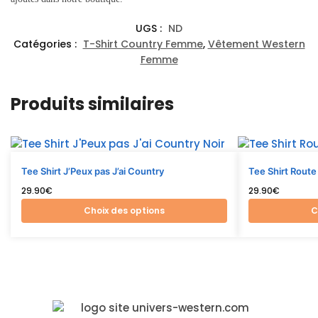
UGS :
ND
Catégories :
T-Shirt Country Femme
,
Vêtement Western
Femme
Produits similaires
Tee Shirt J’Peux pas J’ai Country
Tee Shirt Rout
29.90
€
29.90
€
Choix des options
C