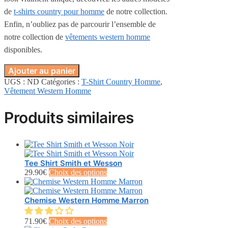
de
t-shirts country pour homme
de notre collection.
Enfin, n’oubliez pas de parcourir l’ensemble de
notre collection de
vêtements western homme
disponibles.
Ajouter au panier
UGS :
ND
Catégories :
T-Shirt Country Homme
,
Vêtement Western Homme
Produits similaires
Tee Shirt Smith et Wesson
Ce
29.90
€
Choix des options
produit
a
plusieurs
Chemise Western Homme Marron
variations.
Les
Ce
71.90
€
Choix des options
options