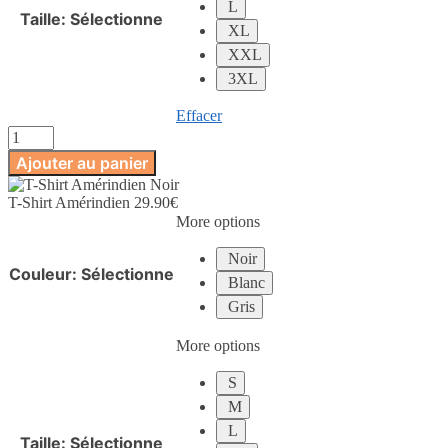
L
Taille
:
Sélectionne
XL
XXL
3XL
Effacer
quantité
de
Ajouter au panier
T-
Shirt
T-Shirt Amérindien
29.90
€
Amérindien
More options
Noir
Couleur
:
Sélectionne
Blanc
Gris
More options
S
M
L
Taille
:
Sélectionne