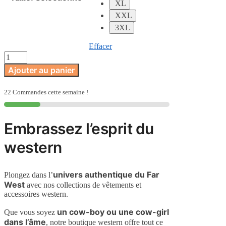
XL
XXL
3XL
Effacer
quantité
de
Ajouter au panier
T-
Shirt
Amérindien
22 Commandes cette semaine !
Embrassez l’esprit du
western
univers authentique du Far
Plongez dans l’
West
avec nos collections de vêtements et
accessoires western.
un cow-boy ou une cow-girl
Que vous soyez
dans l’âme
, notre boutique western offre tout ce