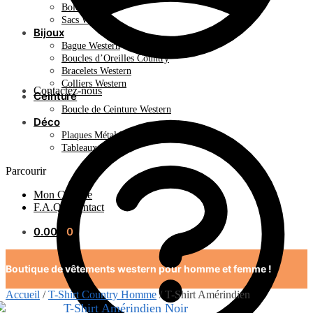
Bolo Tie
Sacs Western
Bijoux
Bague Western
Boucles d’Oreilles Country
Bracelets Western
Colliers Western
Contactez-nous
Ceinture
Boucle de Ceinture Western
Déco
Plaques Métal Déco Américaine
Tableaux Western
Parcourir
Mon Compte
F.A.Q / Contact
0.00
€
0
Boutique de vêtements western pour homme et femme !
Accueil
/
T-Shirt Country Homme
/
T-Shirt Amérindien