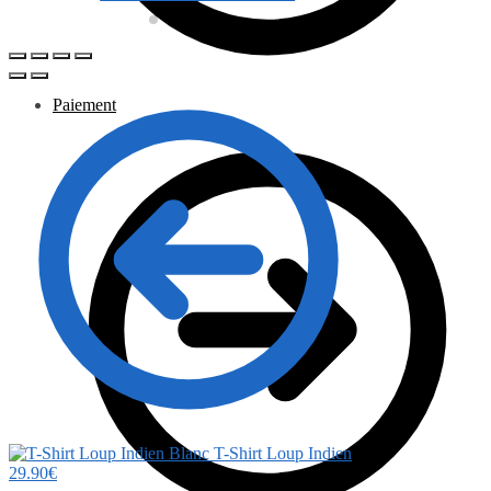
Paiement
T-Shirt Loup Indien
29.90
€