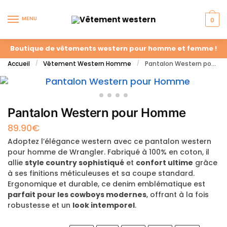
MENU
0
Boutique de vêtements western pour homme et femme !
Accueil
Vêtement Western Homme
Pantalon Western pour Homme
/
/
Pantalon Western pour Homme
89.90
€
Adoptez l’élégance western avec ce pantalon western
pour homme de Wrangler. Fabriqué à 100% en coton, il
allie
style country sophistiqué
et
confort ultime
grâce
à ses finitions méticuleuses et sa coupe standard.
Ergonomique et durable, ce denim emblématique est
parfait pour les cowboys modernes
, offrant à la fois
robustesse et un
look intemporel
.