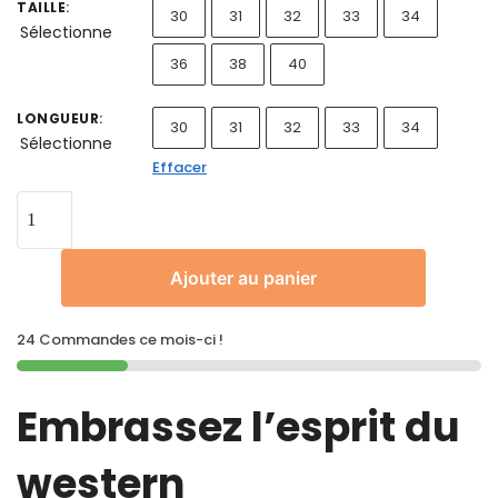
TAILLE
:
30
31
32
33
34
Sélectionne
36
38
40
LONGUEUR
:
30
31
32
33
34
Sélectionne
Effacer
Ajouter au panier
24 Commandes ce mois-ci !
Embrassez l’esprit du
western