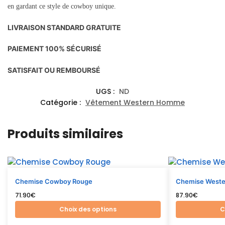
en gardant ce style de cowboy unique.
LIVRAISON STANDARD GRATUITE
PAIEMENT 100% SÉCURISÉ
SATISFAIT OU REMBOURSÉ
UGS :
ND
Catégorie :
Vêtement Western Homme
Produits similaires
Chemise Cowboy Rouge
Chemise Wester
71.90
€
87.90
€
Choix des options
C