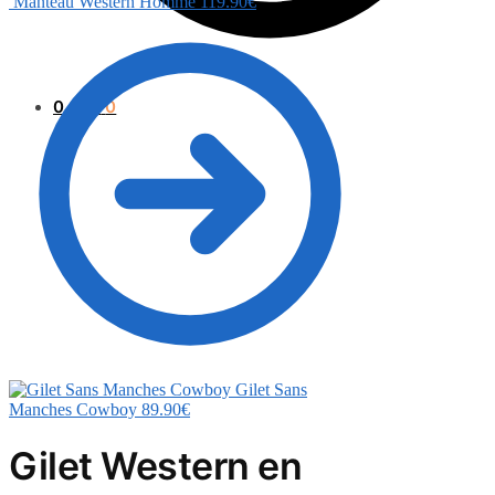
Manteau Western Homme
119.90
€
0.00
€
0
Gilet Sans
Manches Cowboy
89.90
€
Gilet Western en