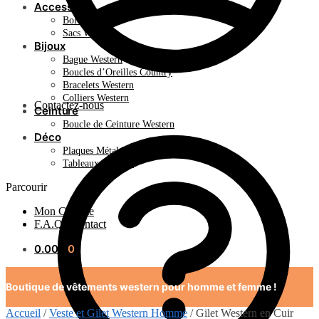
Accessoire
Bolo Tie
Sacs Western
Bijoux
Bague Western
Boucles d’Oreilles Country
Bracelets Western
Colliers Western
Contactez-nous
Ceinture
Boucle de Ceinture Western
Déco
Plaques Métal Déco Américaine
Tableaux Western
Parcourir
Mon Compte
F.A.Q / Contact
0.00
€
0
Boutique de vêtements western pour homme et femme !
Accueil
/
Veste et Gilet Western Homme
/
Gilet Western en Cuir