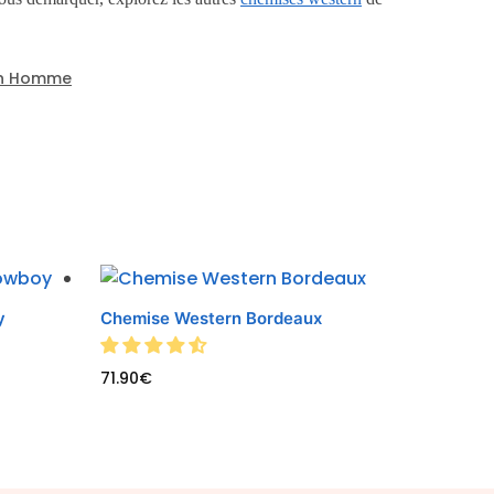
rn Homme
y
Chemise Western Bordeaux
71.90
€