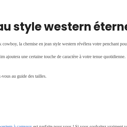
u style western étern
 cowboy, la chemise en jean style western révélera votre penchant pour 
m ajoutera une certaine touche de caractère à votre tenue quotidienne. Pa
-vous au guide des tailles.
estern à carreaux
est parfaite pour vous ! Si vous souhaitez vraiment 