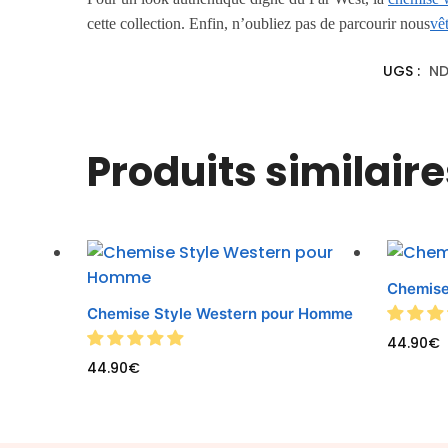
cette collection. Enfin, n’oubliez pas de parcourir nou
s
vê
UGS :
N
Produits similaire
Chemise
Chemise Style Western pour Homme
44.90
€
44.90
€