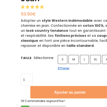
53.90
€
Adoptez un
style Western indémodable
avec ce
chemise en jean. Confectionnée en
coton 100%
, 
un
look country tendance
tout en garantissant
et respirabilité. Ses
finitions précises
et sa
coup
classique
en font une pièce incontournable, faci
repasser et disponible en
taille standard
.
Sélectionne
TAILLE
:
S
M
L
XL
Effacer
Ajouter au panier
19 Commandes aujourd'hui !