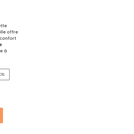
tte
elle offre
 confort
e
le à
XXL