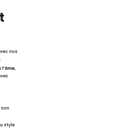
t
vec nos
.
s l’âme
,
avez
,
 son
u style