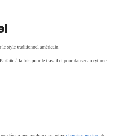
el
le style traditionnel américain.
rfaite à la fois pour le travail et pour danser au rythme
vous démarquer, explorez les autres
chemises western
de