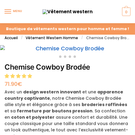
MENU
0
Boutique de vêtements western pour homme et femme !
Accueil
Vêtement Western Homme
Chemise Cowboy Brodée
/
/
Chemise Cowboy Brodée
71.90
€
Avec un
design western innovant
et une
apparence
country captivante
, notre Chemise Cowboy Brodée
allie style et élégance grâce à ses
broderies raffinées
et sa
fermeture par boutons pression
. Sa confection
en
coton et polyester
assure confort et durabilité. Une
coupe classique pour une taille standard vous donnera
un look authentique, le tout avec l’exclusivité vetement-