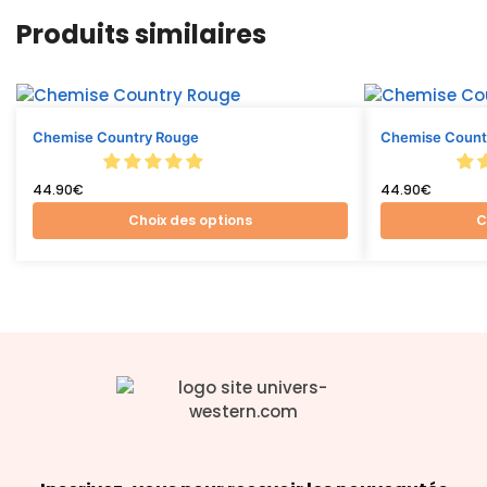
Produits similaires
Chemise Country Rouge
Chemise Count
44.90
€
44.90
€
Choix des options
C