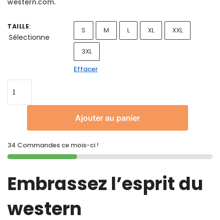
western.com.
TAILLE
:
S
M
L
XL
XXL
Sélectionne
3XL
Effacer
Ajouter au panier
34 Commandes ce mois-ci !
Embrassez l’esprit du
western