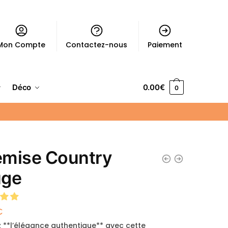
Mon Compte
Contactez-nous
Paiement
Déco
0.00
€
0
mise Country
uge
€
 **l’élégance authentique** avec cette