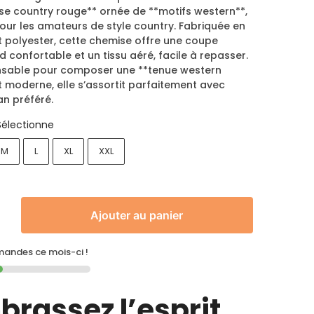
se country rouge** ornée de **motifs western**,
our les amateurs de style country. Fabriquée en
t polyester, cette chemise offre une coupe
 confortable et un tissu aéré, facile à repasser.
nsable pour composer une **tenue western
t moderne, elle s’assortit parfaitement avec
an préféré.
Sélectionne
M
L
XL
XXL
Ajouter au panier
ndes ce mois-ci !
brassez l’esprit