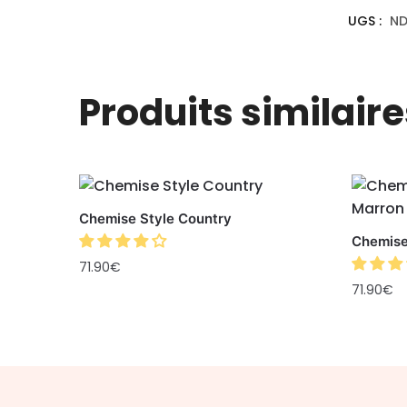
UGS :
N
Produits similaire
Chemise Style Country
Chemise
71.90
€
71.90
€