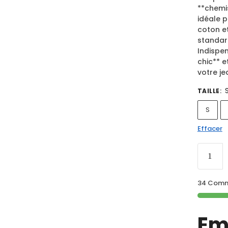
**chemi
idéale p
coton e
standard
Indispe
chic** e
votre je
TAILLE
:
S
Effacer
34 Comma
Em