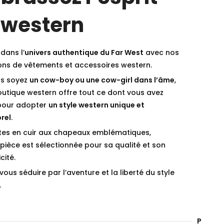
 western
dans l’
univers authentique du Far West
avec nos
ions de vêtements et accessoires western.
s soyez
un cow-boy ou une cow-girl dans l’âme
,
outique western offre tout ce dont vous avez
pour adopter
un style western unique et
rel
.
tes en cuir aux chapeaux emblématiques,
ièce est sélectionnée pour sa qualité et son
cité.
vous séduire par l’aventure et la liberté du style
.
Paieme