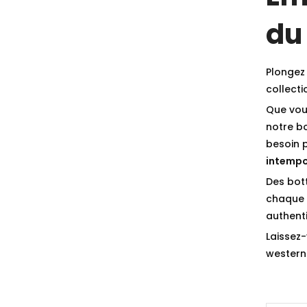
du
Plongez 
collect
Que vou
notre b
besoin 
intempo
Des bot
chaque p
authenti
Laissez-
western