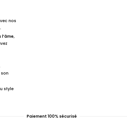
vec nos
.
s l’âme
,
avez
,
 son
u style
Paiement 100% sécurisé