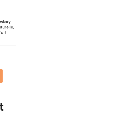
owboy
turelle,
fort
t