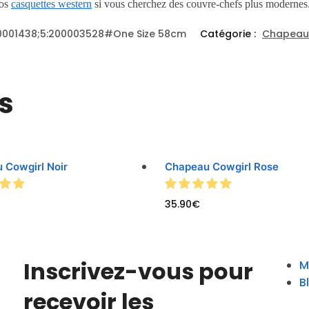
nos
casquettes western
si vous cherchez des couvre-chefs plus modernes
0001438;5:200003528#One Size 58cm
Catégorie :
Chapeau
s
 Cowgirl Noir
Chapeau Cowgirl Rose
35.90
€
Inscrivez-vous pour
M
B
recevoir les