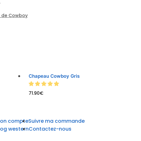
.
 de Cowboy
Chapeau Cowboy Gris
71.90
€
on compte
Suivre ma commande
log western
Contactez-nous