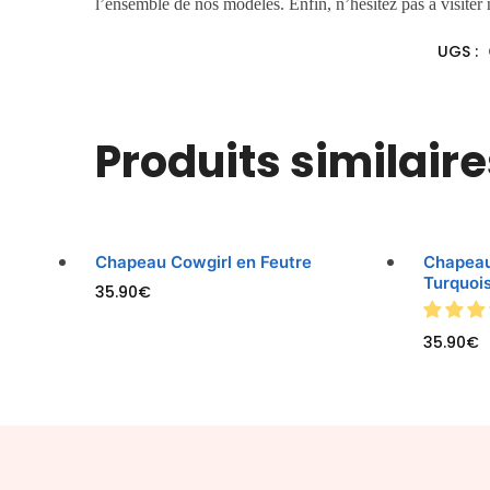
l’ensemble de nos modèles. Enfin, n’hésitez pas à visiter
UGS :
Produits similaire
Chapeau Cowgirl en Feutre
Chapea
Turquoi
35.90
€
35.90
€