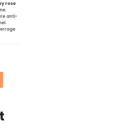
y rose
ne.
re anti-
el.
serrage
t