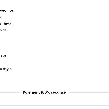
vec nos
.
s l’âme
,
avez
,
 son
u style
Paiement 100% sécurisé