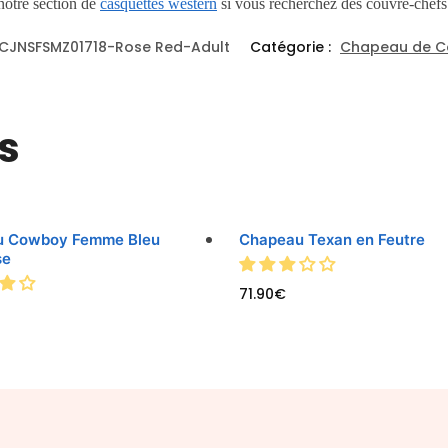
 notre section de
casquettes western
si vous recherchez des couvre-chefs
CJNSFSMZ01718-Rose Red-Adult
Catégorie :
Chapeau de 
s
u Cowboy Femme Bleu
Chapeau Texan en Feutre
se
71.90
€