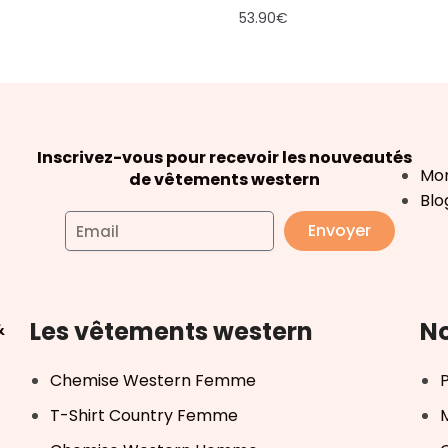
53.90
€
Inscrivez-vous pour recevoir les nouveautés
Mo
de vêtements western
Blo
Envoyer
Les vêtements western
No
&
Chemise Western Femme
T-Shirt Country Femme