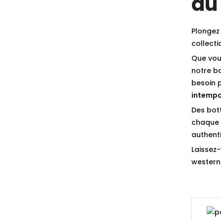
du
Plongez 
collect
Que vou
notre b
besoin 
intempo
Des bot
chaque p
authenti
Laissez-
western