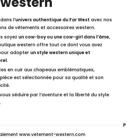
 western
dans l’
univers authentique du Far West
avec nos
ions de vêtements et accessoires western.
s soyez
un cow-boy ou une cow-girl dans l’âme
,
outique western offre tout ce dont vous avez
pour adopter
un style western unique et
rel
.
tes en cuir aux chapeaux emblématiques,
ièce est sélectionnée pour sa qualité et son
cité.
vous séduire par l’aventure et la liberté du style
.
Paieme