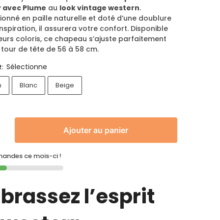
 avec Plume
au
look vintage western
.
onné en paille naturelle et doté d’une doublure
nspiration, il assurera votre confort. Disponible
eurs coloris, ce chapeau s’ajuste parfaitement
tour de tête de 56 à 58 cm.
Sélectionne
R
:
n
Blanc
Beige
Ajouter au panier
ndes ce mois-ci !
brassez l’esprit