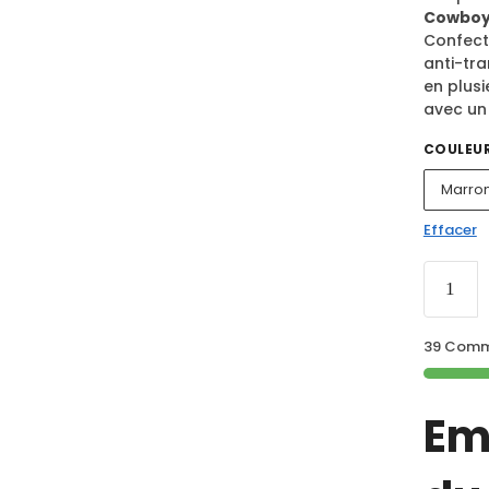
Cowboy
Confecti
anti-tra
en plusi
avec un 
COULEU
Marro
Effacer
39 Comma
Em