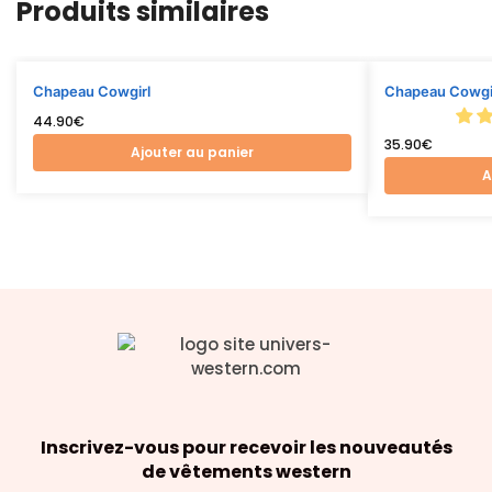
Produits similaires
Chapeau Cowgirl
Chapeau Cowgir
44.90
€
35.90
€
Ajouter au panier
A
Inscrivez-vous pour recevoir les nouveautés
de vêtements western