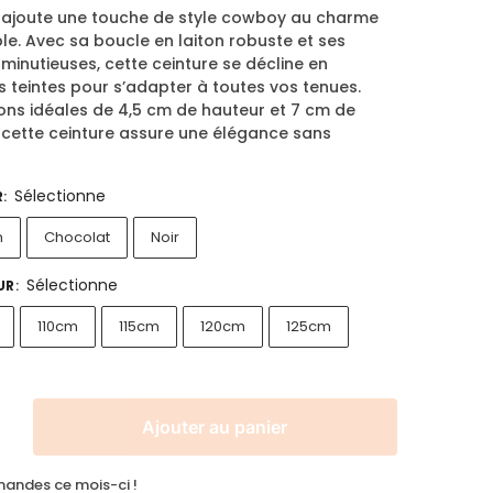
joute une touche de style cowboy au charme
le. Avec sa boucle en laiton robuste et ses
s minutieuses, cette ceinture se décline en
s teintes pour s’adapter à toutes vos tenues.
ons idéales de 4,5 cm de hauteur et 7 cm de
 cette ceinture assure une élégance sans
Sélectionne
R
:
n
Chocolat
Noir
Sélectionne
UR
:
110cm
115cm
120cm
125cm
Ajouter au panier
ndes ce mois-ci !