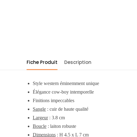
Fiche Produit
Description
Style western éminemment unique
Élégance cow-boy intemporelle
Finitions impeccables
Sangle
: cuir de haute qualité
Largeur
: 3.8 cm
Boucle
: laiton robuste
Dimensions
: H 4.5 x L 7 cm