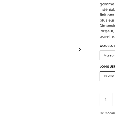
gamme a
indéniab
finition
plusieur
Dimensi
largeur,
pareille.
COULEU
Marro
LONGUE
105cm
32 Comma