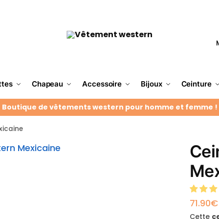
ttes
Chapeau
Accessoire
Bijoux
Ceinture
Boutique de vêtements western pour homme et femme !
xicaine
Cei
Mex
71.90
€
Cette
c