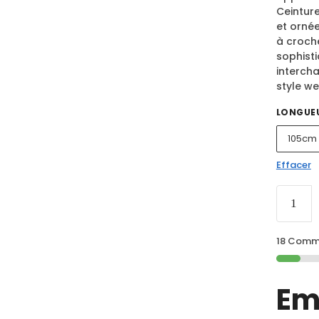
Ceintur
et ornée
à croche
sophist
interch
style we
LONGUE
105cm
Effacer
18 Comma
Em