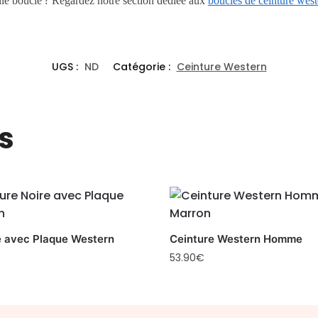
le boucle ? Regardez notre section dédiée aux
boucles de ceinture west
UGS :
ND
Catégorie :
Ceinture Western
s
e avec Plaque Western
Ceinture Western Homme
53.90
€