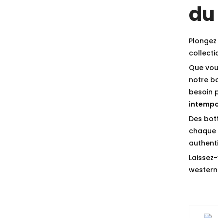
du
Plongez 
collect
Que vou
notre b
besoin 
intempo
Des bot
chaque p
authenti
Laissez-
western