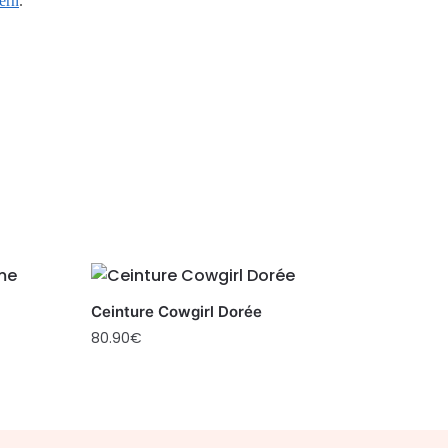
ern
.
Ceinture Cowgirl Dorée
80.90
€