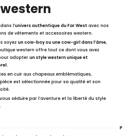
 western
dans l’
univers authentique du Far West
avec nos
ions de vêtements et accessoires western.
s soyez
un cow-boy ou une cow-girl dans l’âme
,
outique western offre tout ce dont vous avez
pour adopter
un style western unique et
rel
.
tes en cuir aux chapeaux emblématiques,
ièce est sélectionnée pour sa qualité et son
cité.
vous séduire par l’aventure et la liberté du style
.
Paieme