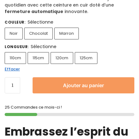
quotidien avec cette ceinture en cuir doté d’une
fermeture automatique
innovante.
Sélectionne
COULEUR
:
Noir
Chocolat
Marron
Sélectionne
LONGUEUR
:
110cm
115cm
120cm
125cm
Effacer
Ajouter au panier
25 Commandes ce mois-ci !
Embrassez l’esprit du