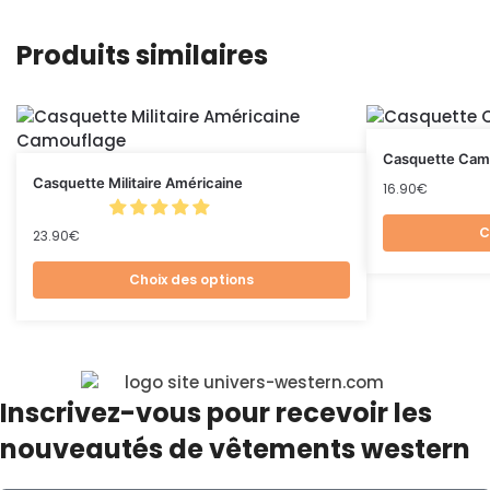
Produits similaires
Casquette Cam
Casquette Militaire Américaine
16.90
€
C
23.90
€
Choix des options
Inscrivez-vous pour recevoir les
nouveautés de vêtements western