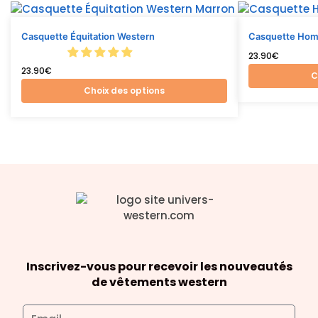
Casquette Équitation Western
Casquette Ho
23.90
€
23.90
€
C
Choix des options
Inscrivez-vous pour recevoir les nouveautés
de vêtements western