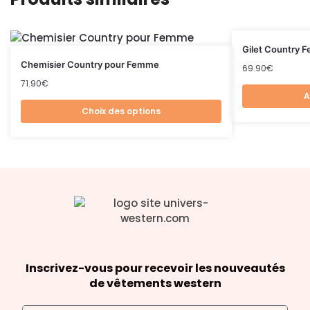
Gilet Country 
Chemisier Country pour Femme
69.90
€
71.90
€
A
Choix des options
Inscrivez-vous pour recevoir les nouveautés
de vêtements western