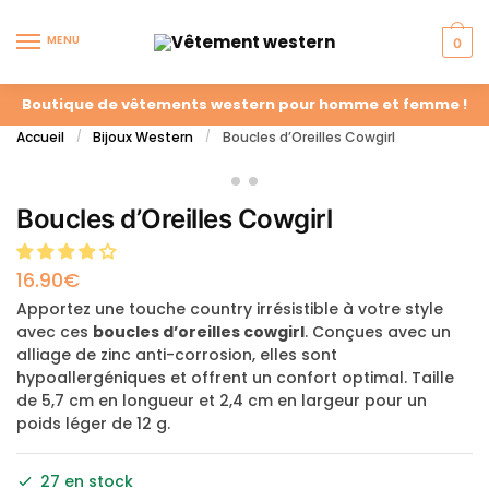
MENU
0
Boutique de vêtements western pour homme et femme !
Accueil
Bijoux Western
Boucles d’Oreilles Cowgirl
/
/
Boucles d’Oreilles Cowgirl
16.90
€
Apportez une touche country irrésistible à votre style
avec ces
boucles d’oreilles cowgirl
. Conçues avec un
alliage de zinc anti-corrosion, elles sont
hypoallergéniques et offrent un confort optimal. Taille
de 5,7 cm en longueur et 2,4 cm en largeur pour un
poids léger de 12 g.
27 en stock