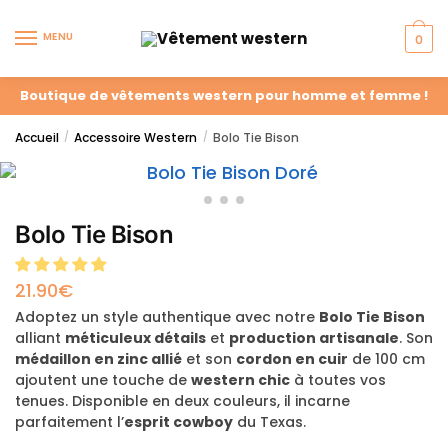
MENU
0
Boutique de vêtements western pour homme et femme !
Accueil
Accessoire Western
Bolo Tie Bison
/
/
Bolo Tie Bison
21.90
€
Adoptez un style authentique avec notre
Bolo Tie Bison
alliant
méticuleux détails
et
production artisanale
. Son
médaillon en zinc allié
et son
cordon en cuir
de 100 cm
ajoutent une touche de
western chic
à toutes vos
tenues. Disponible en deux couleurs, il incarne
parfaitement l’
esprit cowboy
du Texas.