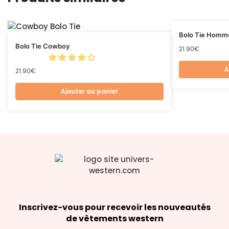
Bolo Tie Homm
Bolo Tie Cowboy
21.90
€
A
21.90
€
Ajouter au panier
Inscrivez-vous pour recevoir les nouveautés
de vêtements western